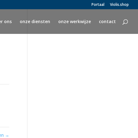
Portaal
Violis.shop
er ons
onze diensten
onze werkwijze
contact
ten
→